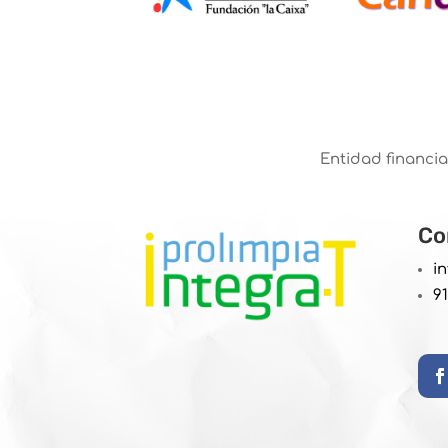
Entidad financia
Co
i
9