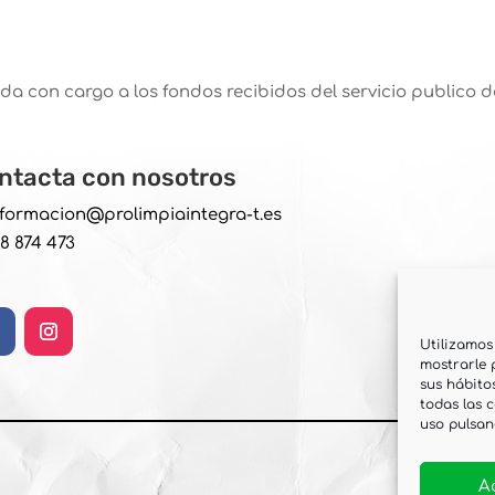
da con cargo a los fondos recibidos del servicio publico d
ntacta con nosotros
nformacion@prolimpiaintegra-t.es
18 874 473
Utilizamos
mostrarle 
sus hábito
todas las 
uso pulsan
A